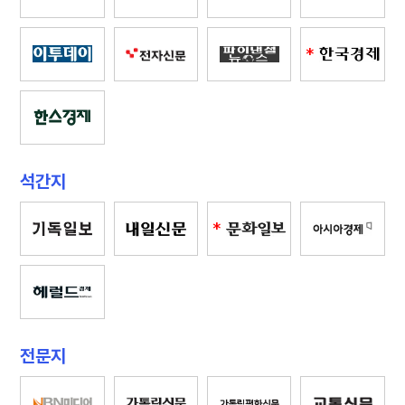
*
석간지
*
전문지